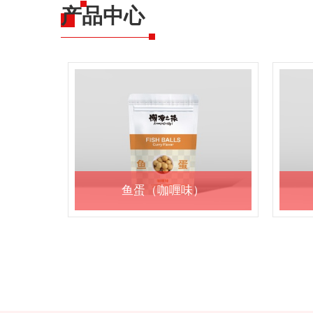
产品中心
鱼蛋（咖喱味）