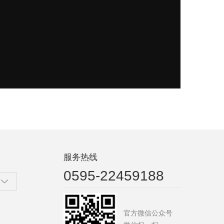
服务热线
0595-22459188
官方微信公众号