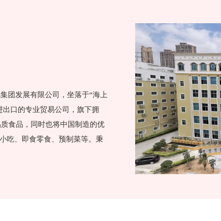
鸿集团发展有限公司，坐落于“海上
进出口的专业贸易公司，旗下拥
品质食品，同时也将中国制造的优
小吃、即食零食、预制菜等。秉
终坚持以消费者为中心，不断探索食
量的食品体验。目前，产品营销渠
超级市场及爵爷火锅食材店等大中型
欢迎。