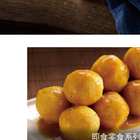
即食零食系