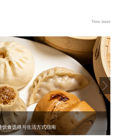
View more
书记、市长蔡战胜莅临香港嘉鸿集团参观指导
捷饮食选择与生活方式指南
蜜传承
：便捷美味背后的产业密码与消费风潮
集团董事长叶建明先生荣任第十届常务副理事长及第四届常务董事
于多元多样
长快，蒸煎饺增势强劲
些才是预制菜？
发展历程与未来趋势
吃的发展现状与消费趋势