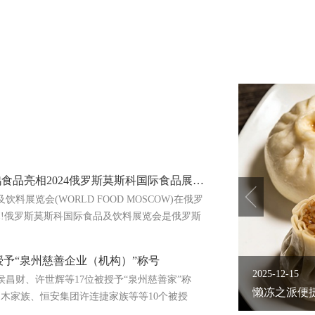
嘉遇莫斯科 共赴MOSCOW——嘉鸿食品亮相2024俄罗斯莫斯科国际食品展览会
饮料展览会(WORLD FOOD MOSCOW)在俄罗
!俄罗斯莫斯科国际食品及饮料展览会是俄罗斯
展览会，由英国著名展览公司ITE主办。
独联体国家食品行业内具有广泛国际影响力的专业食品
予“泉州慈善企业（机构）”称号
政府的鼎力支持。展会展品涉及肉类及家禽，鱼
2023-05-09
2023-05-09
2025-12-15
2025-05-09
2025-03-22
2024-09-11
2024-09-11
2024-09-11
2025-09-22
2025-07-14
，侯昌财、许世辉等17位被授予“泉州慈善家”称
货；油，脂肪和调味料；速冻生产；储存；乳制
泉州市委副
懒冻之派便
豆沙包的甜
即食鱼豆腐
面点消费趋
速冻点心增
新规之下哪
冷冻食品的
冷冻面点小
木家族、恒安集团许连捷家族等等10个被授
等。
军、展志实业孙晋忠、盼盼食品蔡金垵等48位被