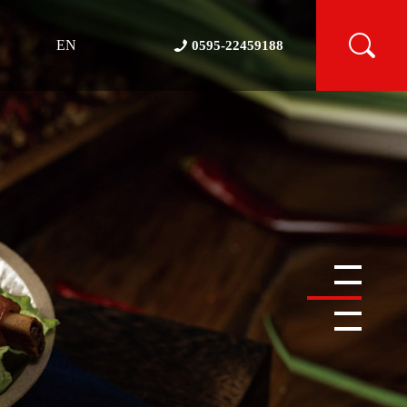
EN
0595-22459188