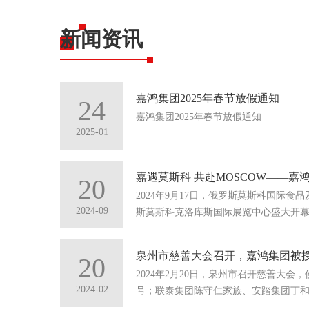
新闻资讯
嘉鸿集团2025年春节放假通知
24
嘉鸿集团2025年春节放假通知
2025-01
20
2024年9月17日，俄罗斯莫斯科国际食品及
2024-09
斯莫斯科克洛库斯国际展览中心盛大开幕
及独联体地区食品饮料行业内最负盛名的
WorldFood Moscow是俄罗斯和
泉州市慈善大会召开，嘉鸿集团被授
20
展，得到了俄罗斯农业部以及莫斯科市
2024年2月20日，泉州市召开慈善大会
和海鲜；水果和蔬菜；糖果和糕点；杂
2024-02
号；联泰集团陈守仁家族、安踏集团丁和
品；茶和咖啡；饮料；健康及有机食品
予“泉州慈善世家”称号；火炬电子蔡劲